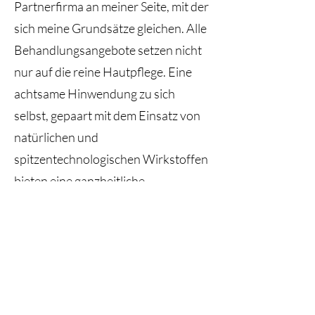
Partnerfirma an meiner Seite, mit der
sich meine Grundsätze gleichen. Alle
Behandlungsangebote setzen nicht
nur auf die reine Hautpflege. Eine
achtsame Hinwendung zu sich
selbst, gepaart mit dem Einsatz von
natürlichen und
spitzentechnologischen Wirkstoffen
bieten eine ganzheitliche
Pflegephilosophie für Haut, Körper,
Geist und Seele.
Es ist mir eine Freude, Sie/dich
begrüßen zu dürfen!